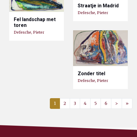
Straatje in Madrid
Defesche, Pieter
Fel landschap met
toren
Defesche, Pieter
Zonder titel
Defesche, Pieter
1
2
3
4
5
6
>
»