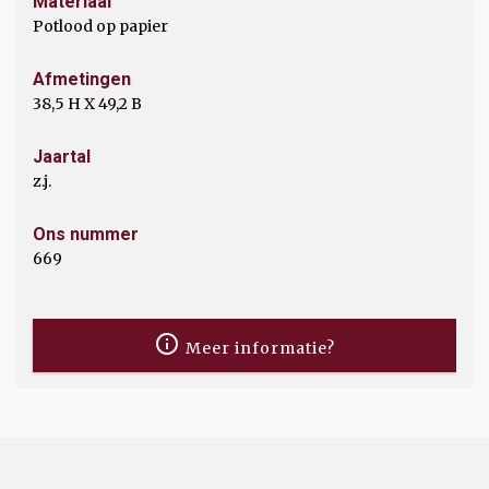
Materiaal
Potlood op papier
Afmetingen
38,5 H X 49,2 B
Jaartal
z.j.
Ons nummer
669
Meer informatie?