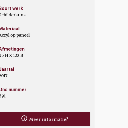
Soort werk
Schilderkunst
Materiaal
Acryl op paneel
Afmetingen
95 H X 122 B
Jaartal
2017
Ons nummer
691
Meer informatie?