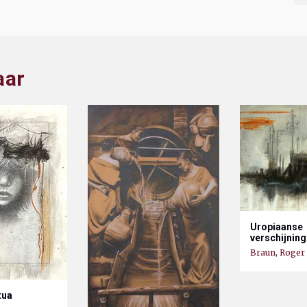
aar
Uropiaanse
verschijning
Braun, Roger
tua