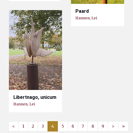
Paard
Hannen, Lei
Libertnago, unicum
Hannen, Lei
<
1
2
3
4
5
6
7
8
9
>
»