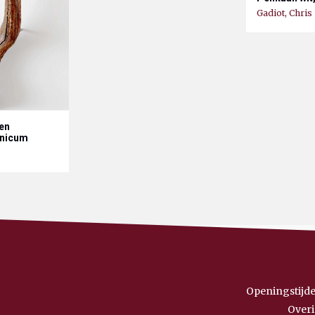
Gadiot, Chris
ren
unicum
Openingstijde
Overi