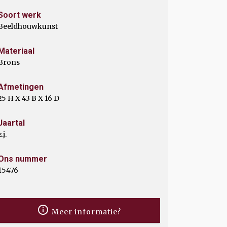
Soort werk
Beeldhouwkunst
Materiaal
Brons
Afmetingen
25 H X 43 B X 16 D
Jaartal
z.j.
Ons nummer
15476
Meer informatie?