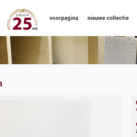
voorpagina
nieuwe collectie
m