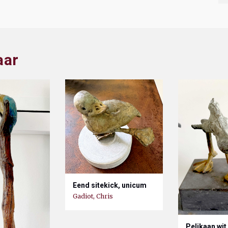
aar
Eend sitekick, unicum
Gadiot, Chris
Pelikaan wit