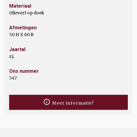
Materiaal
Olieverf op doek
Afmetingen
50 H X 60 B
Jaartal
z.j.
Ons nummer
547
Meer informatie?