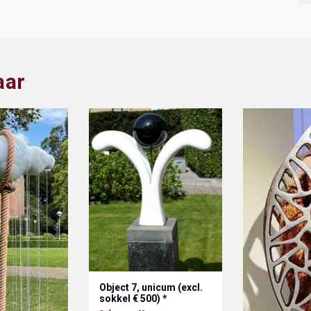
aar
Object 7, unicum (excl.
sokkel € 500) *