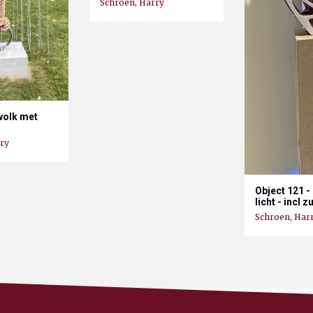
Schroen, Harry
 wolk met
ry
Object 121 -
licht - incl zu
Schroen, Har