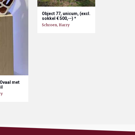
Object 77, unicum, (excl.
sokkel € 500,--) *
Schroen, Harry
 Ovaal met
il
ry