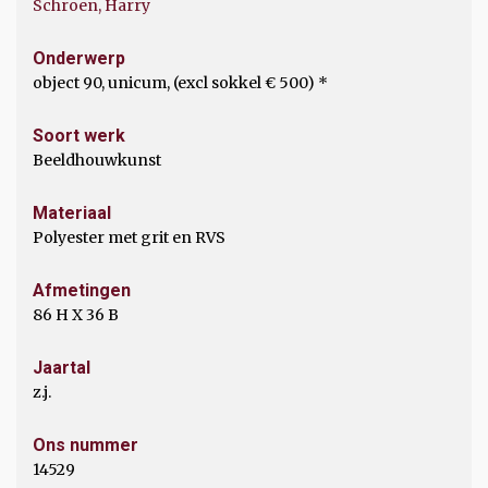
Schroen, Harry
Onderwerp
object 90, unicum, (excl sokkel € 500) *
Soort werk
Beeldhouwkunst
Materiaal
Polyester met grit en RVS
Afmetingen
86 H X 36 B
Jaartal
z.j.
Ons nummer
14529