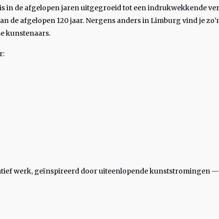
is in de afgelopen jaren uitgegroeid tot een indrukwekkende ve
van de afgelopen 120 jaar. Nergens anders in Limburg vind je zo'
e kunstenaars.
r:
uratief werk, geïnspireerd door uiteenlopende kunststromingen —