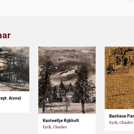
aar
ept. Aisne)
s
Banlieue Par
Kasteeltje Rijkholt
Eyck, Charles
Eyck, Charles