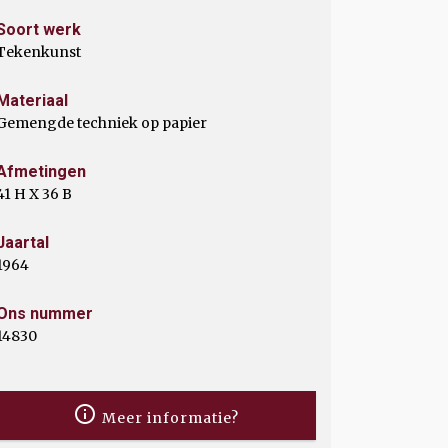
Soort werk
Tekenkunst
Materiaal
Gemengde techniek op papier
Afmetingen
41 H X 36 B
Jaartal
1964
Ons nummer
14830
Meer informatie?