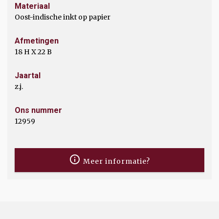
Materiaal
Oost-indische inkt op papier
Afmetingen
18 H X 22 B
Jaartal
z.j.
Ons nummer
12959
Meer informatie?