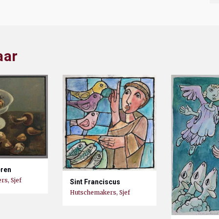
aar
eren
s, Sjef
Sint Franciscus
Hutschemakers, Sjef