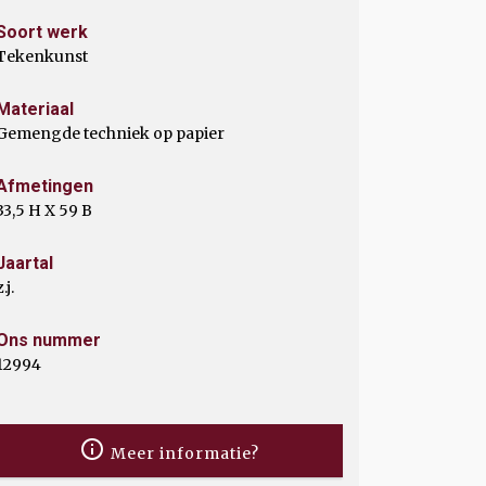
Soort werk
Tekenkunst
Materiaal
Gemengde techniek op papier
Afmetingen
33,5 H X 59 B
Jaartal
z.j.
Ons nummer
12994
Meer informatie?