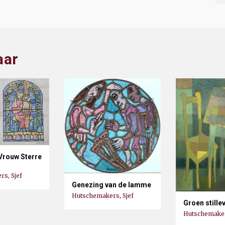
aar
Vrouw Sterre
s, Sjef
Genezing van de lamme
Hutschemakers, Sjef
Groen stille
Hutschemaker