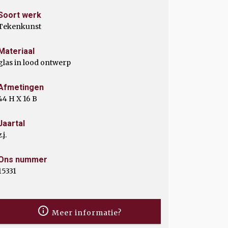
Soort werk
Tekenkunst
Materiaal
glas in lood ontwerp
Afmetingen
44 H X 16 B
Jaartal
z.j.
Ons nummer
15331
Meer informatie?