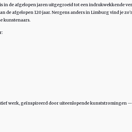
is in de afgelopen jaren uitgegroeid tot een indrukwekkende ve
van de afgelopen 120 jaar. Nergens anders in Limburg vind je zo'
e kunstenaars.
r:
uratief werk, geïnspireerd door uiteenlopende kunststromingen —