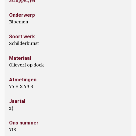
Schipper, Jef
Onderwerp
Bloemen
Soort werk
Schilderkunst
Materiaal
Olieverf op doek
Afmetingen
75 H X 59 B
Jaartal
z.j.
Ons nummer
713