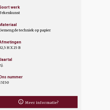
Soort werk
Tekenkunst
Materiaal
Gemengde techniek op papier
Afmetingen
32,5 H X 25 B
Jaartal
z.j.
Ons nummer
15150
Meer informatie?