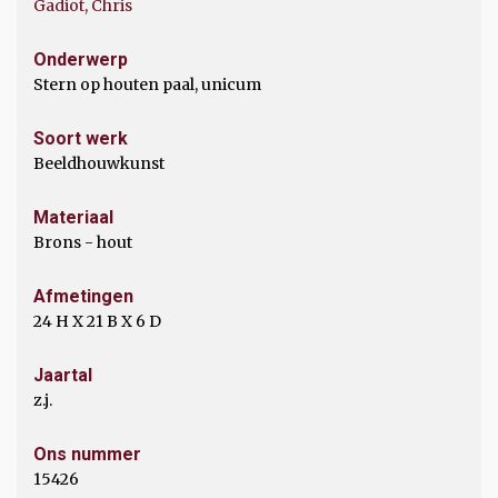
Gadiot, Chris
Onderwerp
Stern op houten paal, unicum
Soort werk
Beeldhouwkunst
Materiaal
Brons - hout
Afmetingen
24 H X 21 B X 6 D
Jaartal
z.j.
Ons nummer
15426