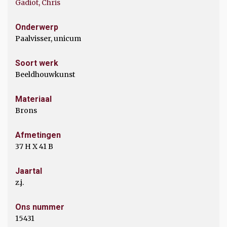
Gadiot, Chris
Onderwerp
Paalvisser, unicum
Soort werk
Beeldhouwkunst
Materiaal
Brons
Afmetingen
37 H X 41 B
Jaartal
z.j.
Ons nummer
15431