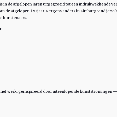
is in de afgelopen jaren uitgegroeid tot een indrukwekkende ve
van de afgelopen 120 jaar. Nergens anders in Limburg vind je zo'
e kunstenaars.
r:
uratief werk, geïnspireerd door uiteenlopende kunststromingen —