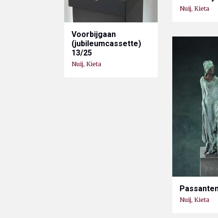
Nuij, Kieta
Voorbijgaan
(jubileumcassette)
13/25
Nuij, Kieta
Passanten
Nuij, Kieta