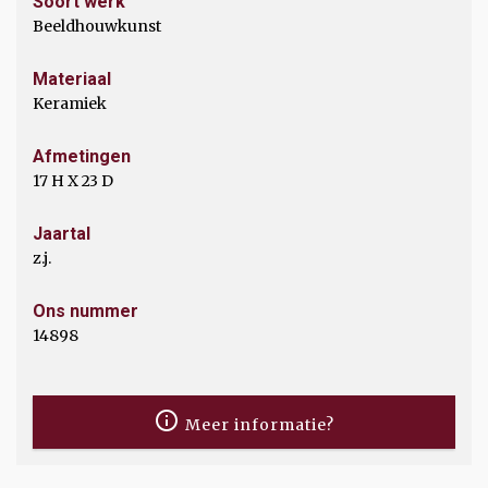
Soort werk
Beeldhouwkunst
Materiaal
Keramiek
Afmetingen
17 H X 23 D
Jaartal
z.j.
Ons nummer
14898
Meer informatie?