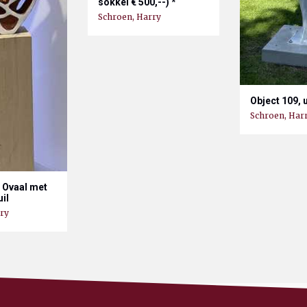
sokkel € 500,--) *
Schroen, Harry
Object 109, 
Schroen, Har
- Ovaal met
uil
ry