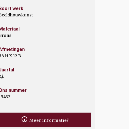
Soort werk
Beeldhouwkunst
Materiaal
Brons
Afmetingen
56 H X 12 B
Jaartal
z.j.
Ons nummer
15432
Meer informatie?