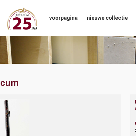
voorpagina
nieuwe collectie
icum