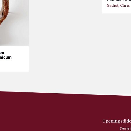
Gadiot, Chris
ren
unicum
Openingstijde
Overi