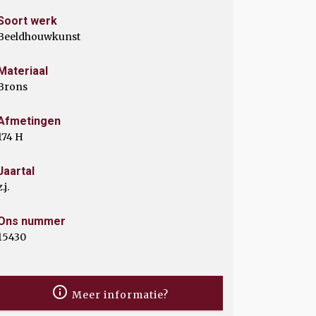
Soort werk
Beeldhouwkunst
Materiaal
Brons
Afmetingen
174 H
Jaartal
z.j.
Ons nummer
15430
Meer informatie?