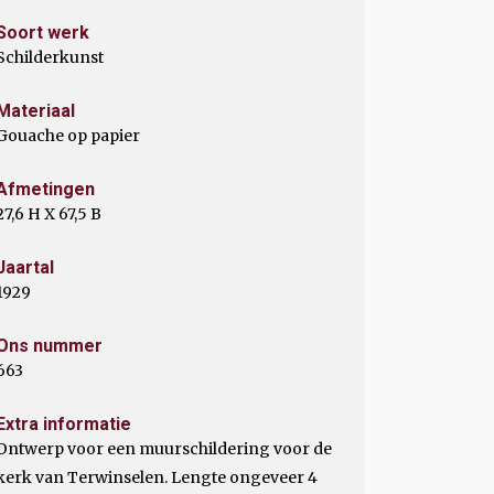
Soort werk
Schilderkunst
Materiaal
Gouache op papier
Afmetingen
27,6 H X 67,5 B
Jaartal
1929
Ons nummer
663
Extra informatie
Ontwerp voor een muurschildering voor de
kerk van Terwinselen. Lengte ongeveer 4