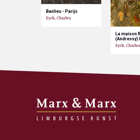
Banlieu - Parijs
Eyck, Charles
La maison 
(Andressy) 
Eyck, Charle