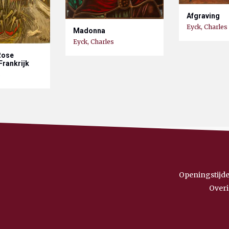
Afgraving
Eyck, Charles
Madonna
Eyck, Charles
Rose
Frankrijk
s
Openingstijde
Overi