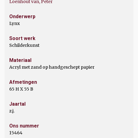
Loenhout van, Peter
Onderwerp
Lynx
Soort werk
Schilderkunst
Materiaal
Acryl met zand op handgeschept papier
Afmetingen
65 H X 55 B
Jaartal
z.j.
Ons nummer
15464