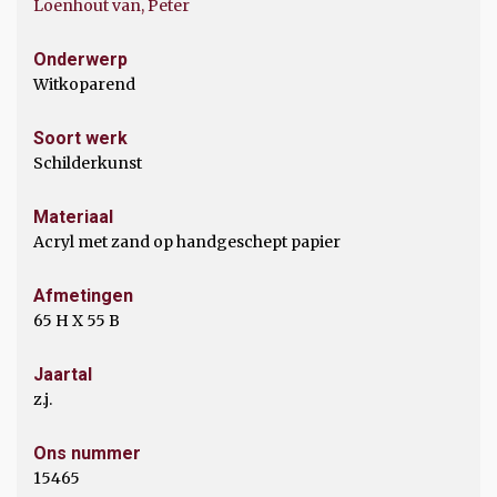
Loenhout van, Peter
Onderwerp
Witkoparend
Soort werk
Schilderkunst
Materiaal
Acryl met zand op handgeschept papier
Afmetingen
65 H X 55 B
Jaartal
z.j.
Ons nummer
15465