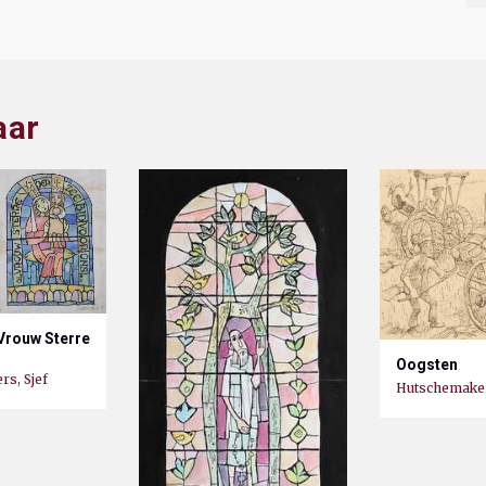
aar
Vrouw Sterre
Oogsten
s, Sjef
Hutschemaker