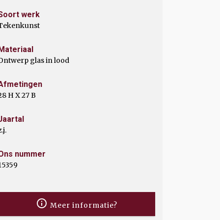
Soort werk
Tekenkunst
Materiaal
Ontwerp glas in lood
Afmetingen
28 H X 27 B
Jaartal
z.j.
Ons nummer
15359
Meer informatie?