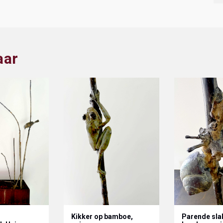
aar
Kikker op bamboe,
Parende sla