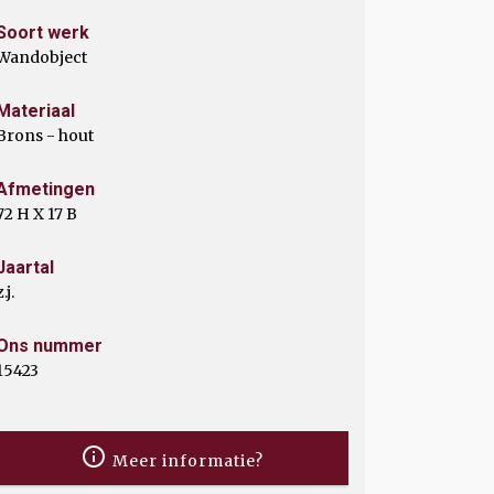
Soort werk
Wandobject
Materiaal
Brons - hout
Afmetingen
72 H X 17 B
Jaartal
z.j.
Ons nummer
15423
Meer informatie?