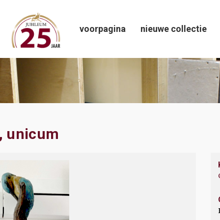
voorpagina
nieuwe collectie
d, unicum