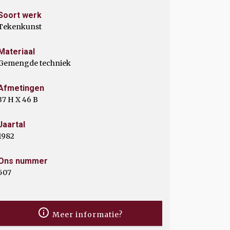
Soort werk
Tekenkunst
Materiaal
Gemengde techniek
Afmetingen
37 H X 46 B
Jaartal
1982
Ons nummer
507
Meer informatie?