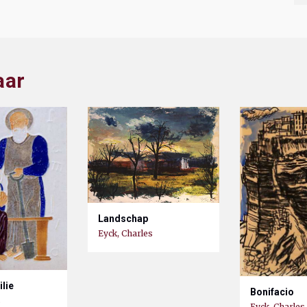
aar
Landschap
Eyck, Charles
ilie
Bonifacio
s
Eyck, Charles