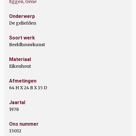
Eggen, Gène
Onderwerp
De geliefden
Soort werk
Beeldhouwkunst
Materiaal
Eikenhout
Afmetingen
64 H X 24 B X 15 D
Jaartal
1978
Ons nummer
15032