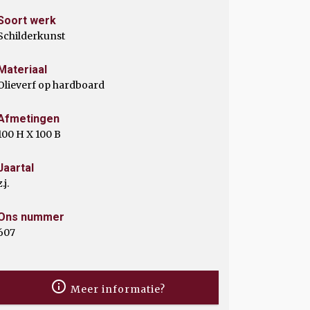
Soort werk
Schilderkunst
Materiaal
Olieverf op hardboard
Afmetingen
100 H X 100 B
Jaartal
z.j.
Ons nummer
607
Meer informatie?