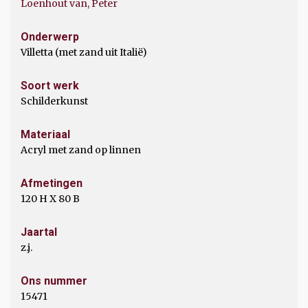
Loenhout van, Peter
Onderwerp
Villetta (met zand uit Italië)
Soort werk
Schilderkunst
Materiaal
Acryl met zand op linnen
Afmetingen
120 H X 80 B
Jaartal
z.j.
Ons nummer
15471