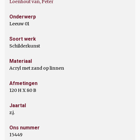
Loenhout van, Peter
Onderwerp
Leeuw 01
Soort werk
Schilderkunst
Materiaal
Acryl met zand op linnen
Afmetingen
120 H X 80 B
Jaartal
z.j.
Ons nummer
15449