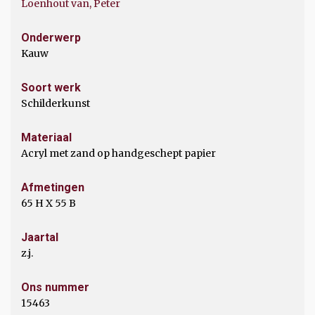
Loenhout van, Peter
Onderwerp
Kauw
Soort werk
Schilderkunst
Materiaal
Acryl met zand op handgeschept papier
Afmetingen
65 H X 55 B
Jaartal
z.j.
Ons nummer
15463