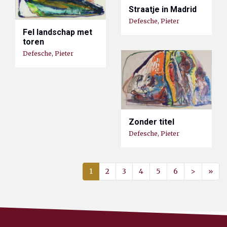
Straatje in Madrid
Defesche, Pieter
Fel landschap met
toren
Defesche, Pieter
Zonder titel
Defesche, Pieter
1
2
3
4
5
6
>
»