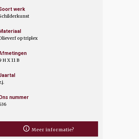
Soort werk
Schilderkunst
Materiaal
Olieverf op triplex
Afmetingen
9 H X 11 B
Jaartal
z.j.
Ons nummer
636
Meer informatie?