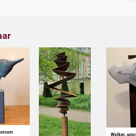
aar
unicum
Wolker, uni