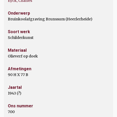
Eyck, Charles
Onderwerp
Bruinkoolafgraving Brunssum (Heerlerheide)
Soort werk
Schilderkunst
Materiaal
Olieverf op doek
Afmetingen
90 H X 77 B
Jaartal
1943 (?)
Ons nummer
700