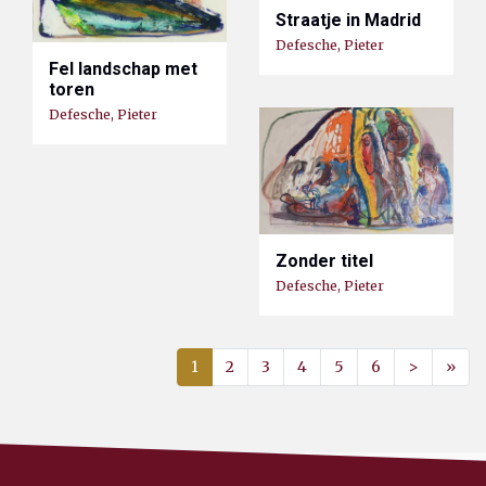
Straatje in Madrid
Defesche, Pieter
Fel landschap met
toren
Defesche, Pieter
Zonder titel
Defesche, Pieter
1
2
3
4
5
6
>
»