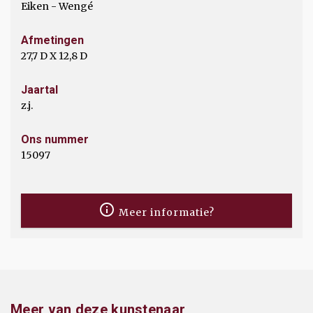
Eiken - Wengé
Afmetingen
27,7 D X 12,8 D
Jaartal
z.j.
Ons nummer
15097
Meer informatie?
Meer van deze kunstenaar