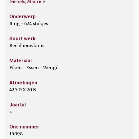
Giebels, Maurice
Onderwerp
Ring - 624 stukjes
Soort werk
Beeldhouwkunst
Materiaal
Eiken - Essen - Wengé
Afmetingen
42,7 D X 20 B
Jaartal
z.j.
Ons nummer
15098